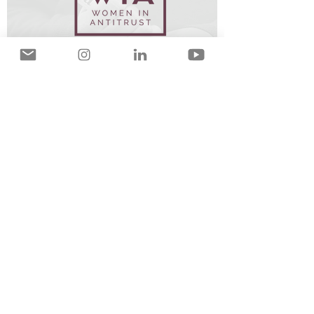
Relatório de
Representatividade e Inclusão
Feminina no Antitruste
Estudo elaborado com o objetivo de
analisar o nível de representatividade e
liderança feminina no mercado antitruste,
bem como identificar situações que não
reflitam equidade e paridade no
ambiente de trabalho. O estudo se
concentra nos espaços de atuação
antitruste constituídos por escritórios de
advocacia, consultorias econômicas e
setor público.
Relatório